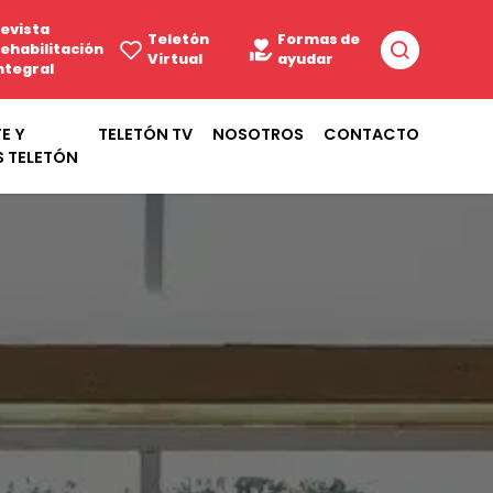
evista
Teletón
Formas de
ehabilitación
Virtual
ayudar
ntegral
E Y
TELETÓN TV
NOSOTROS
CONTACTO
S TELETÓN