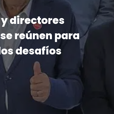
026
lo que nos
ón inicia su
2026
o a su niño
 y un himno
sa Alba y