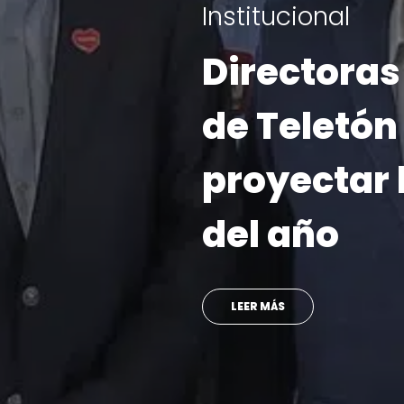
6 de agosto | 2
“Súmate a 
une”: Telet
campaña 
presentand
embajador
con Prince
SINAKA