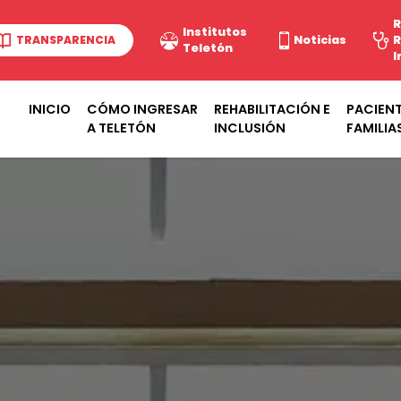
R
Institutos
TRANSPARENCIA
Noticias
R
Teletón
I
INICIO
CÓMO INGRESAR
REHABILITACIÓN E
PACIENT
A TELETÓN
INCLUSIÓN
FAMILIA