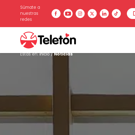
Súmate a
nuestras
redes
Estás en:
Inicio
/
Noticias