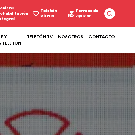
evista
Teletón
Formas de
ehabilitación
Virtual
ayudar
ntegral
E Y
TELETÓN TV
NOSOTROS
CONTACTO
S TELETÓN