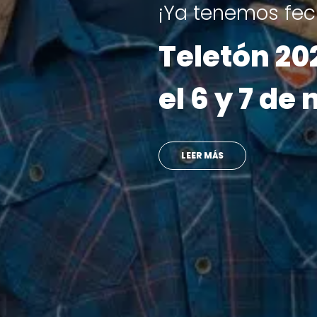
Reportajes
Revive las
marcaron l
VER MÁS