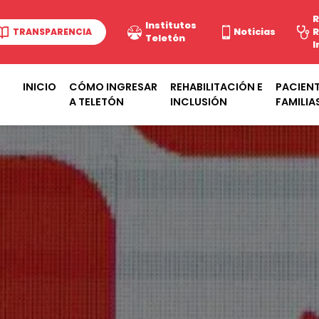
R
Institutos
TRANSPARENCIA
Noticias
R
Teletón
I
INICIO
CÓMO INGRESAR
REHABILITACIÓN E
PACIENT
A TELETÓN
INCLUSIÓN
FAMILIA