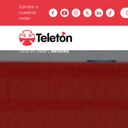
Súmate a
nuestras
redes
Estás en:
Inicio
/
Noticias