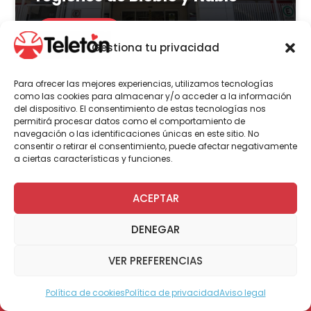
LEER MÁS
Gestiona tu privacidad
Para ofrecer las mejores experiencias, utilizamos tecnologías
como las cookies para almacenar y/o acceder a la información
del dispositivo. El consentimiento de estas tecnologías nos
Actualidad
Voluntariado
permitirá procesar datos como el comportamiento de
navegación o las identificaciones únicas en este sitio. No
consentir o retirar el consentimiento, puede afectar negativamente
a ciertas características y funciones.
23 de julio | 2026
Programa Abre: Voluntariado
ACEPTAR
de Teletón mejoró
DENEGAR
accesibilidad en más de 200
viviendas a nivel nacional
VER PREFERENCIAS
Política de cookies
Política de privacidad
Aviso legal
Modo Accesible
LEER MÁS