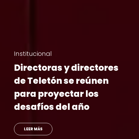
6 de agosto | 2026
“Súmate a lo que nos
une”: Teletón inicia su
campaña 2026
presentando a su niño
embajador y un himno
con Princesa Alba y
SINAKA
SABER MÁS