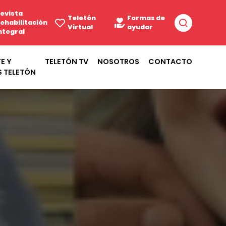
evista
Teletón
Formas de
ehabilitación
Virtual
ayudar
ntegral
E Y
TELETÓN TV
NOSOTROS
CONTACTO
S TELETÓN