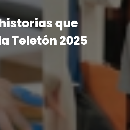
e reencontró
a que lo
 su infancia