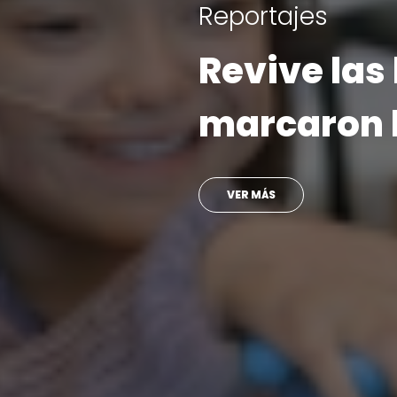
Visita Teletón
Ministro s
con doctor
atendió en
VER MÁS