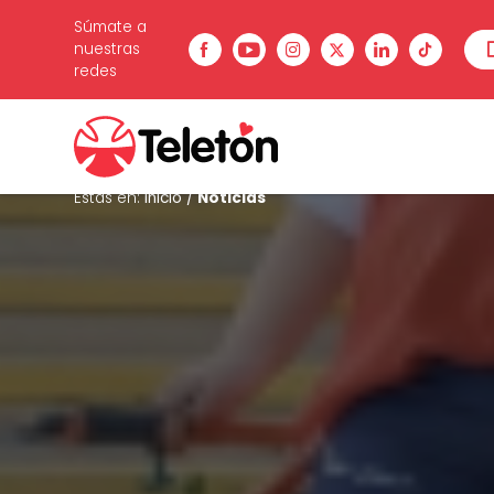
Súmate a
nuestras
redes
Estás en:
Inicio
/
Noticias