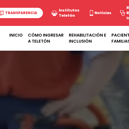
R
Institutos
TRANSPARENCIA
Noticias
R
Teletón
I
INICIO
CÓMO INGRESAR
REHABILITACIÓN E
PACIENT
A TELETÓN
INCLUSIÓN
FAMILIA