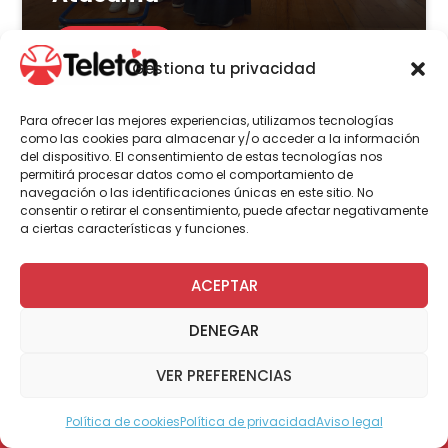
LEER MÁS
Gestiona tu privacidad
Para ofrecer las mejores experiencias, utilizamos tecnologías
como las cookies para almacenar y/o acceder a la información
del dispositivo. El consentimiento de estas tecnologías nos
Actualidad
permitirá procesar datos como el comportamiento de
navegación o las identificaciones únicas en este sitio. No
consentir o retirar el consentimiento, puede afectar negativamente
a ciertas características y funciones.
8 de julio | 2026
Centro transitorio de Teletón
ACEPTAR
en Castro: conoce el estado
DENEGAR
del proyecto que busca
acercar atenciones a más de
VER PREFERENCIAS
300 familias
Política de cookies
Política de privacidad
Aviso legal
Modo Accesible