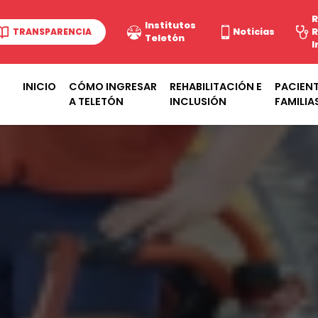
R
Institutos
TRANSPARENCIA
Noticias
R
Teletón
I
INICIO
CÓMO INGRESAR
REHABILITACIÓN E
PACIENT
A TELETÓN
INCLUSIÓN
FAMILIA