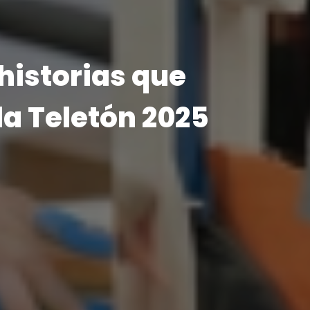
Visita Teletón
Ministro se reencont
con doctora que lo
atendió en su infanc
VER MÁS