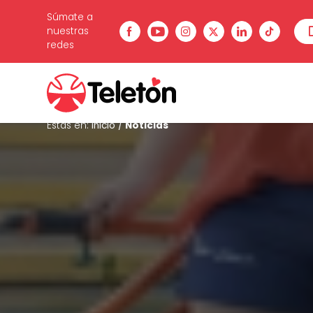
Súmate a
nuestras
redes
Estás en:
Inicio
/
Noticias