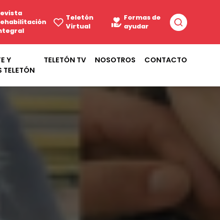
evista
Teletón
Formas de
ehabilitación
Virtual
ayudar
ntegral
E Y
TELETÓN TV
NOSOTROS
CONTACTO
S TELETÓN