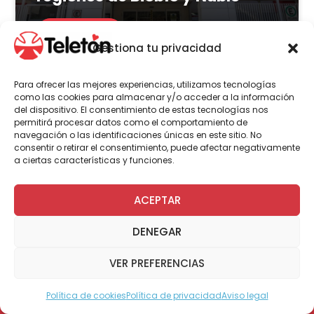
LEER MÁS
Gestiona tu privacidad
Para ofrecer las mejores experiencias, utilizamos tecnologías
como las cookies para almacenar y/o acceder a la información
del dispositivo. El consentimiento de estas tecnologías nos
Actualidad
Voluntariado
permitirá procesar datos como el comportamiento de
navegación o las identificaciones únicas en este sitio. No
consentir o retirar el consentimiento, puede afectar negativamente
a ciertas características y funciones.
23 de julio | 2026
Programa Abre: Voluntariado
ACEPTAR
de Teletón mejoró
DENEGAR
accesibilidad en más de 200
viviendas a nivel nacional
VER PREFERENCIAS
Política de cookies
Política de privacidad
Aviso legal
Modo Accesible
LEER MÁS