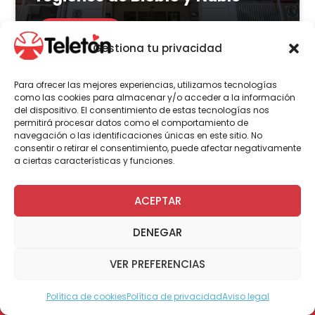
LEER MÁS
Gestiona tu privacidad
Para ofrecer las mejores experiencias, utilizamos tecnologías
como las cookies para almacenar y/o acceder a la información
del dispositivo. El consentimiento de estas tecnologías nos
Actualidad
Voluntariado
permitirá procesar datos como el comportamiento de
navegación o las identificaciones únicas en este sitio. No
consentir o retirar el consentimiento, puede afectar negativamente
a ciertas características y funciones.
23 de julio | 2026
Programa Abre: Voluntariado
ACEPTAR
de Teletón mejoró
DENEGAR
accesibilidad en más de 200
viviendas a nivel nacional
VER PREFERENCIAS
Política de cookies
Política de privacidad
Aviso legal
Modo Accesible
LEER MÁS