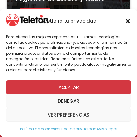
LEER MÁS
Gestiona tu privacidad
Para ofrecer las mejores experiencias, utilizamos tecnologías
como las cookies para almacenar y/o acceder a la información
del dispositivo. El consentimiento de estas tecnologías nos
Actualidad
Voluntariado
permitirá procesar datos como el comportamiento de
navegación o las identificaciones únicas en este sitio. No
consentir o retirar el consentimiento, puede afectar negativamente
a ciertas características y funciones.
23 de julio | 2026
Programa Abre: Voluntariado
ACEPTAR
de Teletón mejoró
DENEGAR
accesibilidad en más de 200
viviendas a nivel nacional
VER PREFERENCIAS
Política de cookies
Política de privacidad
Aviso legal
Modo Accesible
LEER MÁS