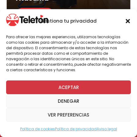
LEER MÁS
Gestiona tu privacidad
Para ofrecer las mejores experiencias, utilizamos tecnologías
como las cookies para almacenar y/o acceder a la información
del dispositivo. El consentimiento de estas tecnologías nos
Actualidad
permitirá procesar datos como el comportamiento de
navegación o las identificaciones únicas en este sitio. No
consentir o retirar el consentimiento, puede afectar negativamente
a ciertas características y funciones.
8 de julio | 2026
Centro transitorio de Teletón
ACEPTAR
en Castro: conoce el estado
DENEGAR
del proyecto que busca
acercar atenciones a más de
VER PREFERENCIAS
300 familias
Política de cookies
Política de privacidad
Aviso legal
Modo Accesible