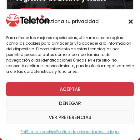
LEER MÁS
Gestiona tu privacidad
Para ofrecer las mejores experiencias, utilizamos tecnologías
como las cookies para almacenar y/o acceder a la información
del dispositivo. El consentimiento de estas tecnologías nos
Actualidad
Voluntariado
permitirá procesar datos como el comportamiento de
navegación o las identificaciones únicas en este sitio. No
consentir o retirar el consentimiento, puede afectar negativamente
a ciertas características y funciones.
23 de julio | 2026
Programa Abre: Voluntariado
ACEPTAR
de Teletón mejoró
DENEGAR
accesibilidad en más de 200
viviendas a nivel nacional
VER PREFERENCIAS
Política de cookies
Política de privacidad
Aviso legal
Modo Accesible
LEER MÁS