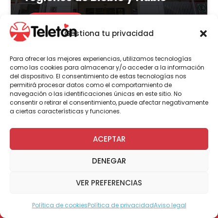
LEER MÁS
Gestiona tu privacidad
Para ofrecer las mejores experiencias, utilizamos tecnologías
como las cookies para almacenar y/o acceder a la información
del dispositivo. El consentimiento de estas tecnologías nos
Actualidad
Voluntariado
permitirá procesar datos como el comportamiento de
navegación o las identificaciones únicas en este sitio. No
consentir o retirar el consentimiento, puede afectar negativamente
a ciertas características y funciones.
23 de julio | 2026
Programa Abre: Voluntariado
ACEPTAR
de Teletón mejoró
DENEGAR
accesibilidad en más de 200
viviendas a nivel nacional
VER PREFERENCIAS
Política de cookies
Política de privacidad
Aviso legal
Modo Accesible
LEER MÁS