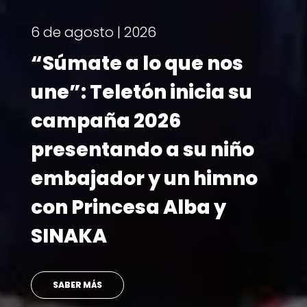
osto | 2026
te a lo que nos
 Teletón inicia su
aña 2026
ntando a su niño
¡Ya ten
jador y un himno
Telet
rincesa Alba y
reali
KA
novi
 MÁS
LEER M