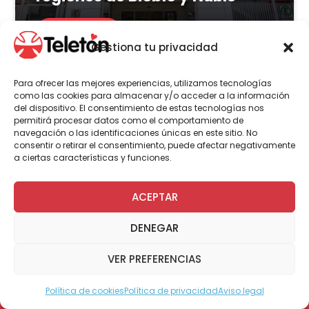
LEER MÁS
Gestiona tu privacidad
Para ofrecer las mejores experiencias, utilizamos tecnologías
como las cookies para almacenar y/o acceder a la información
del dispositivo. El consentimiento de estas tecnologías nos
Actualidad
Voluntariado
permitirá procesar datos como el comportamiento de
navegación o las identificaciones únicas en este sitio. No
consentir o retirar el consentimiento, puede afectar negativamente
a ciertas características y funciones.
23 de julio | 2026
Programa Abre: Voluntariado
ACEPTAR
de Teletón mejoró
DENEGAR
accesibilidad en más de 200
viviendas a nivel nacional
VER PREFERENCIAS
Política de cookies
Política de privacidad
Aviso legal
Modo Accesible
LEER MÁS