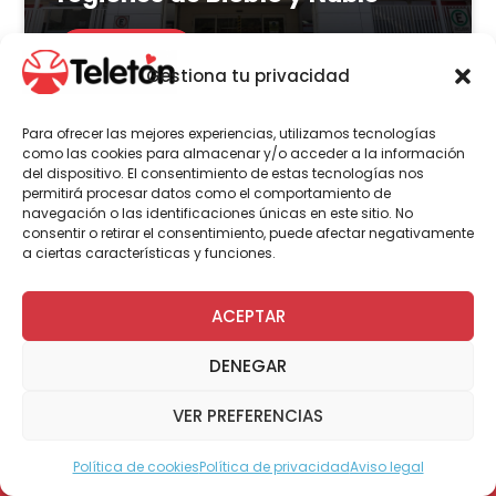
LEER MÁS
Gestiona tu privacidad
Para ofrecer las mejores experiencias, utilizamos tecnologías
como las cookies para almacenar y/o acceder a la información
del dispositivo. El consentimiento de estas tecnologías nos
Actualidad
Voluntariado
permitirá procesar datos como el comportamiento de
navegación o las identificaciones únicas en este sitio. No
consentir o retirar el consentimiento, puede afectar negativamente
a ciertas características y funciones.
23 de julio | 2026
Programa Abre: Voluntariado
ACEPTAR
de Teletón mejoró
DENEGAR
accesibilidad en más de 200
viviendas a nivel nacional
VER PREFERENCIAS
Política de cookies
Política de privacidad
Aviso legal
Modo Accesible
LEER MÁS