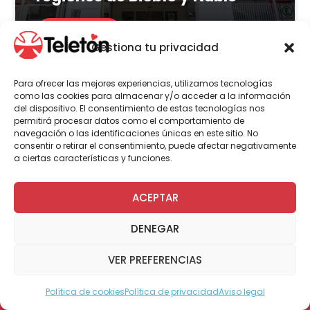
LEER MÁS
Gestiona tu privacidad
Para ofrecer las mejores experiencias, utilizamos tecnologías
como las cookies para almacenar y/o acceder a la información
del dispositivo. El consentimiento de estas tecnologías nos
Actualidad
Voluntariado
permitirá procesar datos como el comportamiento de
navegación o las identificaciones únicas en este sitio. No
consentir o retirar el consentimiento, puede afectar negativamente
a ciertas características y funciones.
23 de julio | 2026
Programa Abre: Voluntariado
ACEPTAR
de Teletón mejoró
DENEGAR
accesibilidad en más de 200
viviendas a nivel nacional
VER PREFERENCIAS
Política de cookies
Política de privacidad
Aviso legal
Modo Accesible
LEER MÁS