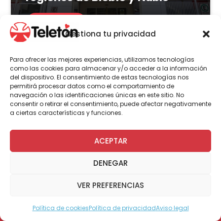
LEER MÁS
Gestiona tu privacidad
Para ofrecer las mejores experiencias, utilizamos tecnologías
como las cookies para almacenar y/o acceder a la información
del dispositivo. El consentimiento de estas tecnologías nos
Actualidad
Voluntariado
permitirá procesar datos como el comportamiento de
navegación o las identificaciones únicas en este sitio. No
consentir o retirar el consentimiento, puede afectar negativamente
a ciertas características y funciones.
23 de julio | 2026
Programa Abre: Voluntariado
ACEPTAR
de Teletón mejoró
DENEGAR
accesibilidad en más de 200
viviendas a nivel nacional
VER PREFERENCIAS
Política de cookies
Política de privacidad
Aviso legal
Modo Accesible
LEER MÁS