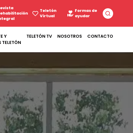
evista
Teletón
Formas de
ehabilitación
Virtual
ayudar
ntegral
E Y
TELETÓN TV
NOSOTROS
CONTACTO
S TELETÓN