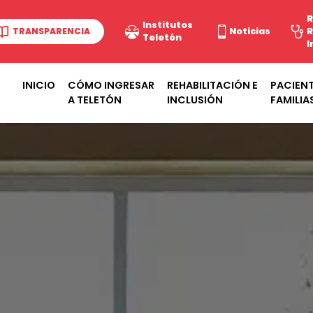
R
Institutos
TRANSPARENCIA
Noticias
R
Teletón
I
INICIO
CÓMO INGRESAR
REHABILITACIÓN E
PACIENT
A TELETÓN
INCLUSIÓN
FAMILIA