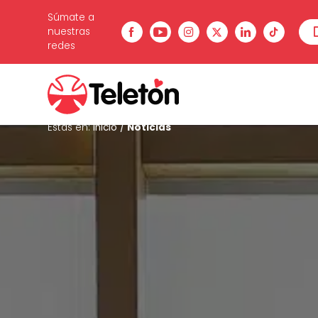
Súmate a
nuestras
redes
Estás en:
Inicio
/
Noticias