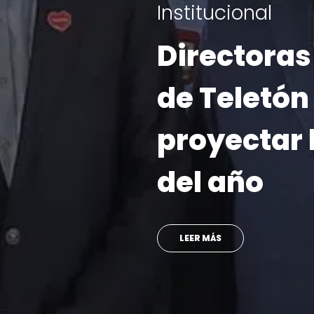
6 de agosto | 2
“Súmate a 
une”: Telet
campaña 
presentand
embajador
con Prince
SINAKA