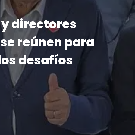
026
lo que nos
ón inicia su
2026
o a su niño
 y un himno
sa Alba y