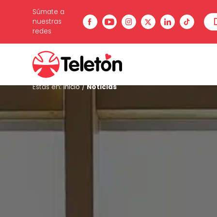
Súmate a
nuestras
redes
Estás en:
Inicio
/
Noticias