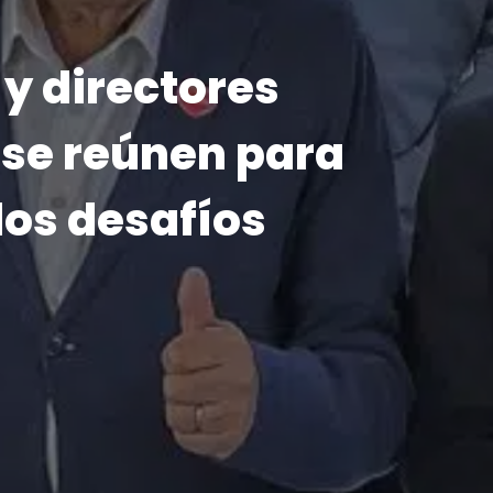
026
lo que nos
ón inicia su
2026
o a su niño
 y un himno
sa Alba y