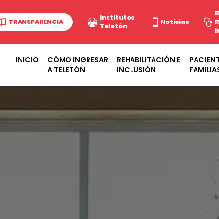
R
Institutos
TRANSPARENCIA
Noticias
R
Teletón
I
INICIO
CÓMO INGRESAR
REHABILITACIÓN E
PACIENT
A TELETÓN
INCLUSIÓN
FAMILIA