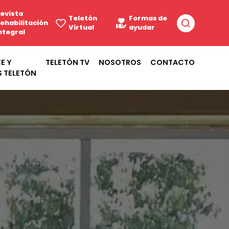
evista
Teletón
Formas de
ehabilitación
Virtual
ayudar
ntegral
E Y
TELETÓN TV
NOSOTROS
CONTACTO
S TELETÓN