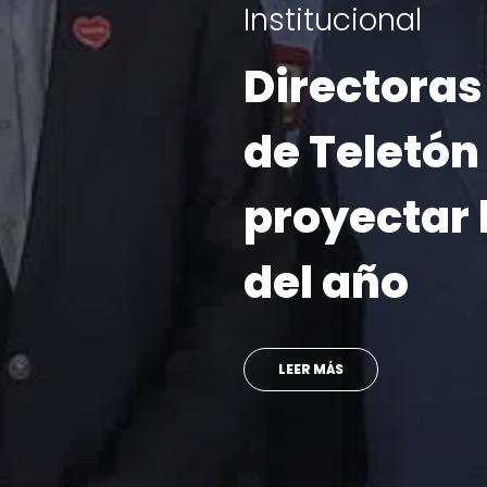
6 de agosto | 2
“Súmate a 
une”: Telet
campaña 
presentand
embajador
con Prince
SINAKA