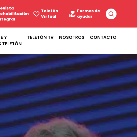
evista
Teletón
Formas de
ehabilitación
Virtual
ayudar
ntegral
E Y
TELETÓN TV
NOSOTROS
CONTACTO
S TELETÓN