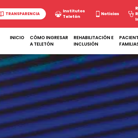
R
Institutos
TRANSPARENCIA
Noticias
R
Teletón
I
INICIO
CÓMO INGRESAR
REHABILITACIÓN E
PACIENT
A TELETÓN
INCLUSIÓN
FAMILIA