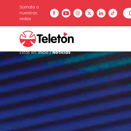
Súmate a
nuestras
redes
Estás en:
Inicio
/
Noticias