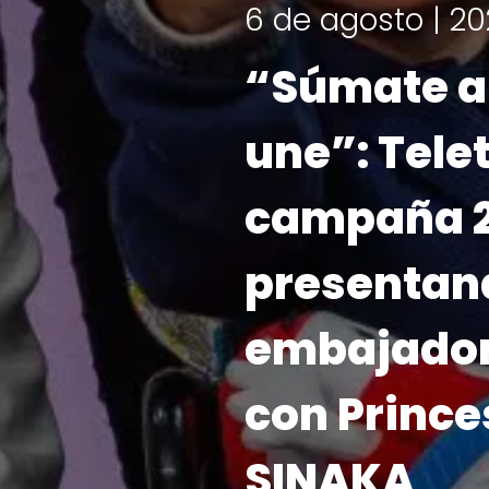
¡Ya tenemos fec
Teletón 20
el 6 y 7 d
LEER MÁS