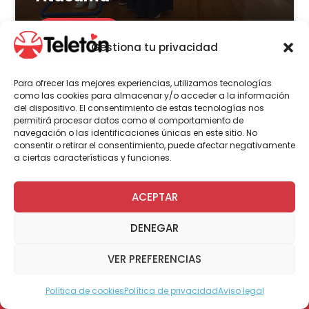
LEER MÁS
Gestiona tu privacidad
Para ofrecer las mejores experiencias, utilizamos tecnologías
como las cookies para almacenar y/o acceder a la información
del dispositivo. El consentimiento de estas tecnologías nos
Actualidad
permitirá procesar datos como el comportamiento de
navegación o las identificaciones únicas en este sitio. No
consentir o retirar el consentimiento, puede afectar negativamente
a ciertas características y funciones.
8 de julio | 2026
Centro transitorio de Teletón
ACEPTAR
en Castro: conoce el estado
DENEGAR
del proyecto que busca
acercar atenciones a más de
VER PREFERENCIAS
300 familias
Política de cookies
Política de privacidad
Aviso legal
Modo Accesible