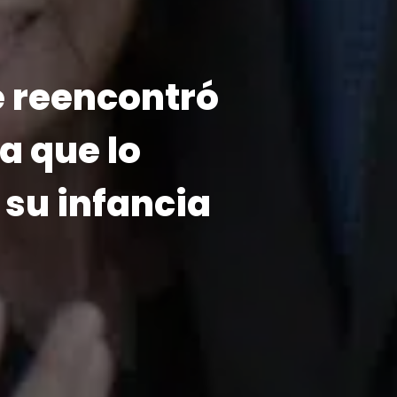
 y directores
 se reúnen para
los desafíos