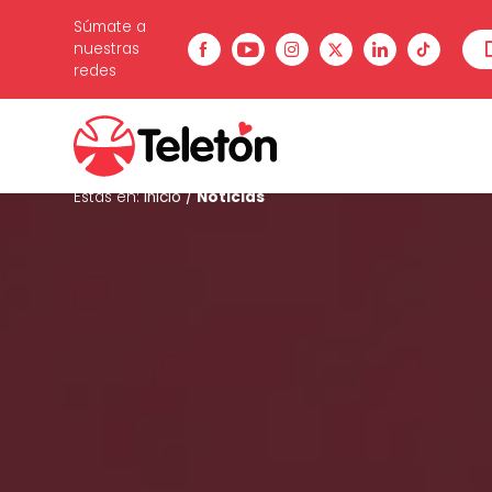
Súmate a
nuestras
redes
Estás en:
Inicio
/
Noticias