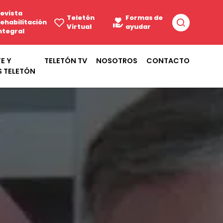
evista
Teletón
Formas de
ehabilitación
Virtual
ayudar
ntegral
E Y
TELETÓN TV
NOSOTROS
CONTACTO
S TELETÓN