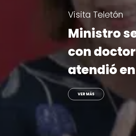
Institucional
Directoras
de Teletón
proyectar 
del año
LEER MÁS