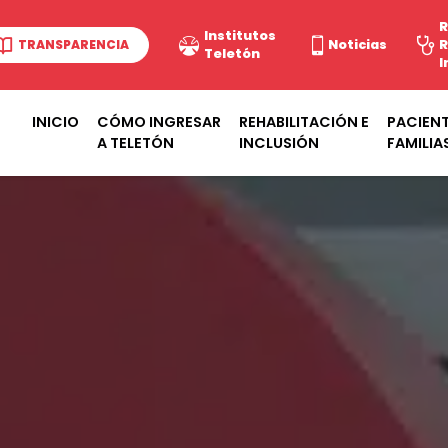
R
Institutos
TRANSPARENCIA
Noticias
R
Teletón
I
INICIO
CÓMO INGRESAR
REHABILITACIÓN E
PACIENT
A TELETÓN
INCLUSIÓN
FAMILIA