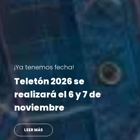
Visita Teletón
ias que
Ministro se reen
etón
con doctora que 
atendió en su in
VER MÁS