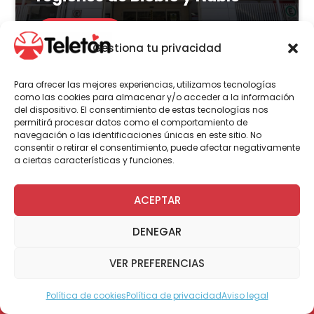
LEER MÁS
Gestiona tu privacidad
Para ofrecer las mejores experiencias, utilizamos tecnologías
como las cookies para almacenar y/o acceder a la información
del dispositivo. El consentimiento de estas tecnologías nos
Actualidad
Voluntariado
permitirá procesar datos como el comportamiento de
navegación o las identificaciones únicas en este sitio. No
consentir o retirar el consentimiento, puede afectar negativamente
a ciertas características y funciones.
23 de julio | 2026
Programa Abre: Voluntariado
ACEPTAR
de Teletón mejoró
DENEGAR
accesibilidad en más de 200
viviendas a nivel nacional
VER PREFERENCIAS
Política de cookies
Política de privacidad
Aviso legal
Modo Accesible
LEER MÁS