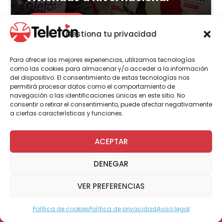
LEER MÁS
Gestiona tu privacidad
Para ofrecer las mejores experiencias, utilizamos tecnologías
como las cookies para almacenar y/o acceder a la información
del dispositivo. El consentimiento de estas tecnologías nos
Actualidad
Arte
permitirá procesar datos como el comportamiento de
navegación o las identificaciones únicas en este sitio. No
consentir o retirar el consentimiento, puede afectar negativamente
a ciertas características y funciones.
14 de julio | 2026
15 familias transforman sus
ACEPTAR
historias en arte en la nueva
DENEGAR
exposición de Teletón
Atacama
VER PREFERENCIAS
Política de cookies
Política de privacidad
Aviso legal
Modo Accesible
LEER MÁS