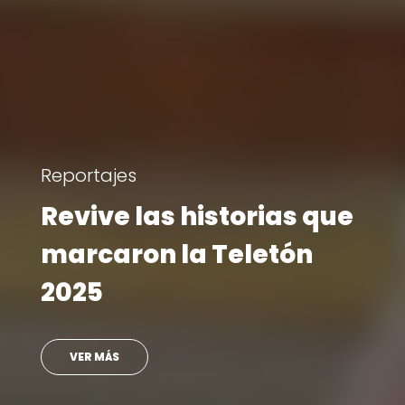
Visita Teletón
Ministro se reencontró
con doctora que lo
atendió en su infancia
VER MÁS