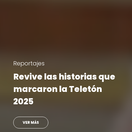
Visita Teletón
ue
Ministro se reencontr
con doctora que lo
atendió en su infanci
VER MÁS