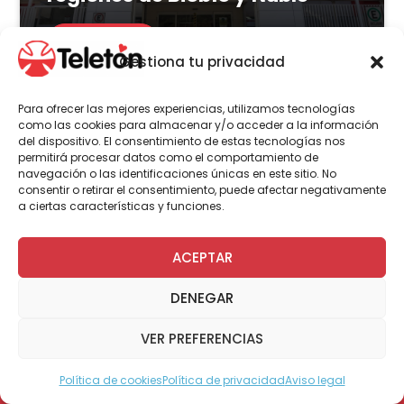
LEER MÁS
Gestiona tu privacidad
Para ofrecer las mejores experiencias, utilizamos tecnologías
como las cookies para almacenar y/o acceder a la información
del dispositivo. El consentimiento de estas tecnologías nos
Actualidad
Voluntariado
permitirá procesar datos como el comportamiento de
navegación o las identificaciones únicas en este sitio. No
consentir o retirar el consentimiento, puede afectar negativamente
a ciertas características y funciones.
23 de julio | 2026
Programa Abre: Voluntariado
ACEPTAR
de Teletón mejoró
DENEGAR
accesibilidad en más de 200
viviendas a nivel nacional
VER PREFERENCIAS
Política de cookies
Política de privacidad
Aviso legal
Modo Accesible
LEER MÁS