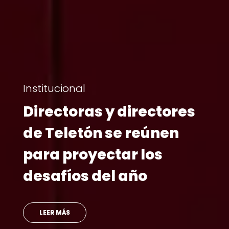
6 de agosto | 2026
“Súmate a lo que nos
une”: Teletón inicia su
campaña 2026
presentando a su niño
embajador y un himno
con Princesa Alba y
SINAKA
SABER MÁS