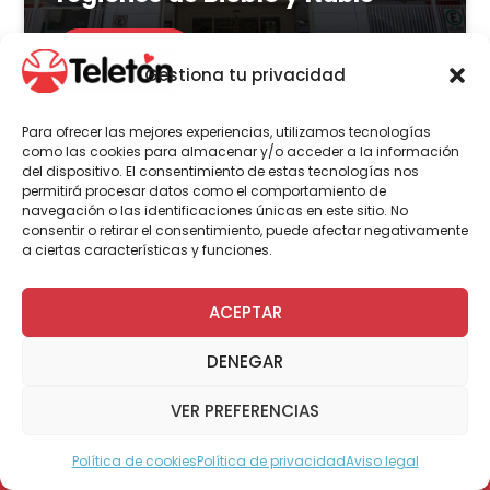
LEER MÁS
Gestiona tu privacidad
Para ofrecer las mejores experiencias, utilizamos tecnologías
como las cookies para almacenar y/o acceder a la información
del dispositivo. El consentimiento de estas tecnologías nos
Actualidad
Voluntariado
permitirá procesar datos como el comportamiento de
navegación o las identificaciones únicas en este sitio. No
consentir o retirar el consentimiento, puede afectar negativamente
a ciertas características y funciones.
23 de julio | 2026
Programa Abre: Voluntariado
ACEPTAR
de Teletón mejoró
DENEGAR
accesibilidad en más de 200
viviendas a nivel nacional
VER PREFERENCIAS
Política de cookies
Política de privacidad
Aviso legal
Modo Accesible
LEER MÁS