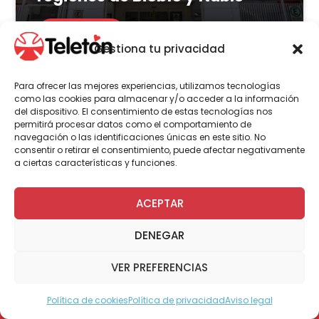
LEER MÁS
Gestiona tu privacidad
Para ofrecer las mejores experiencias, utilizamos tecnologías
como las cookies para almacenar y/o acceder a la información
del dispositivo. El consentimiento de estas tecnologías nos
Actualidad
Voluntariado
permitirá procesar datos como el comportamiento de
navegación o las identificaciones únicas en este sitio. No
consentir o retirar el consentimiento, puede afectar negativamente
a ciertas características y funciones.
23 de julio | 2026
Programa Abre: Voluntariado
ACEPTAR
de Teletón mejoró
DENEGAR
accesibilidad en más de 200
viviendas a nivel nacional
VER PREFERENCIAS
Política de cookies
Política de privacidad
Aviso legal
Modo Accesible
LEER MÁS