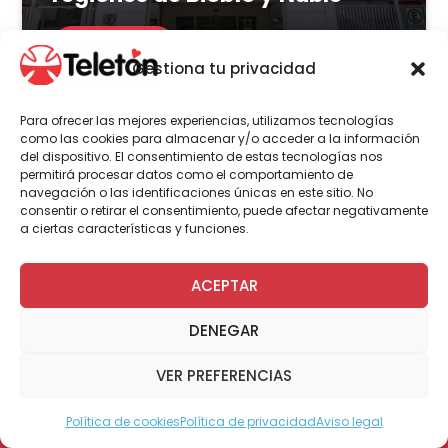
LEER MÁS
Gestiona tu privacidad
Para ofrecer las mejores experiencias, utilizamos tecnologías
como las cookies para almacenar y/o acceder a la información
del dispositivo. El consentimiento de estas tecnologías nos
Actualidad
Voluntariado
permitirá procesar datos como el comportamiento de
navegación o las identificaciones únicas en este sitio. No
consentir o retirar el consentimiento, puede afectar negativamente
a ciertas características y funciones.
23 de julio | 2026
Programa Abre: Voluntariado
ACEPTAR
de Teletón mejoró
DENEGAR
accesibilidad en más de 200
viviendas a nivel nacional
VER PREFERENCIAS
Política de cookies
Política de privacidad
Aviso legal
Modo Accesible
LEER MÁS