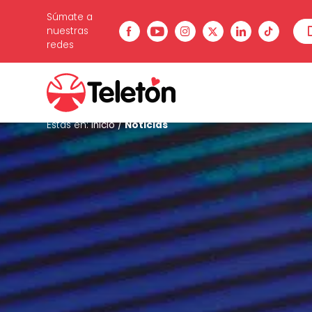
Súmate a
nuestras
redes
Estás en:
Inicio
/
Noticias