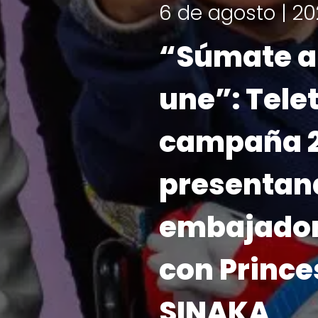
¡Ya ten
Telet
el 6 
LEER MÁS