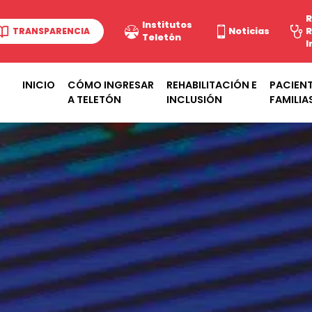
R
Institutos
TRANSPARENCIA
Noticias
R
Teletón
I
INICIO
CÓMO INGRESAR
REHABILITACIÓN E
PACIENT
A TELETÓN
INCLUSIÓN
FAMILIA