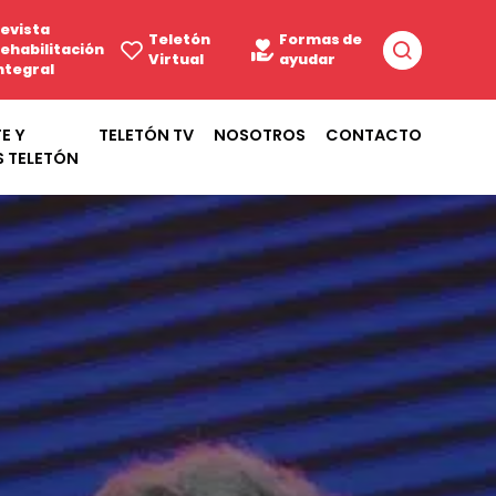
evista
Teletón
Formas de
ehabilitación
Virtual
ayudar
ntegral
E Y
TELETÓN TV
NOSOTROS
CONTACTO
S TELETÓN