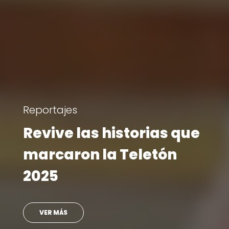
Visita Teletón
Ministro se reencontró
con doctora que lo
atendió en su infancia
VER MÁS