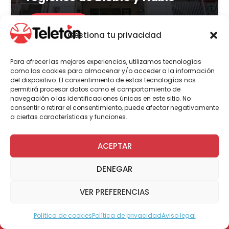
LEER MÁS
Gestiona tu privacidad
Para ofrecer las mejores experiencias, utilizamos tecnologías
como las cookies para almacenar y/o acceder a la información
del dispositivo. El consentimiento de estas tecnologías nos
Actualidad
Voluntariado
permitirá procesar datos como el comportamiento de
navegación o las identificaciones únicas en este sitio. No
consentir o retirar el consentimiento, puede afectar negativamente
a ciertas características y funciones.
23 de julio | 2026
Programa Abre: Voluntariado
ACEPTAR
de Teletón mejoró
DENEGAR
accesibilidad en más de 200
viviendas a nivel nacional
VER PREFERENCIAS
Política de cookies
Política de privacidad
Aviso legal
Modo Accesible
LEER MÁS