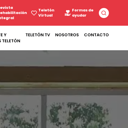
evista
Teletón
Formas de
ehabilitación
Virtual
ayudar
ntegral
E Y
TELETÓN TV
NOSOTROS
CONTACTO
S TELETÓN