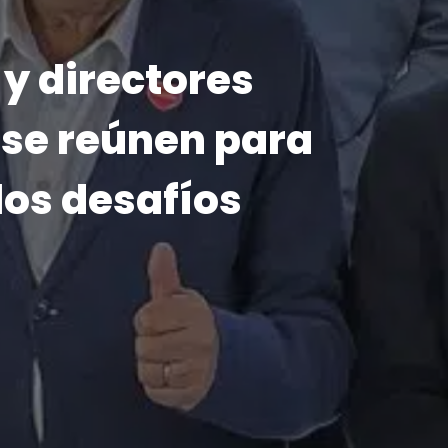
026
lo que nos
ón inicia su
2026
o a su niño
 y un himno
sa Alba y