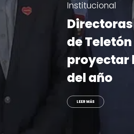
6 de agosto | 2
“Súmate a 
une”: Telet
campaña 
presentand
embajador
con Prince
SINAKA