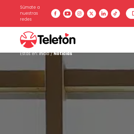
Súmate a
nuestras
redes
Estás en:
Inicio
/
Noticias