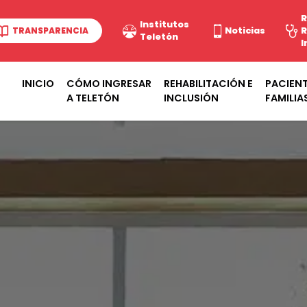
R
Institutos
TRANSPARENCIA
Noticias
R
Teletón
I
INICIO
CÓMO INGRESAR
REHABILITACIÓN E
PACIENT
A TELETÓN
INCLUSIÓN
FAMILIA