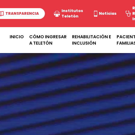
R
Institutos
TRANSPARENCIA
Noticias
R
Teletón
I
INICIO
CÓMO INGRESAR
REHABILITACIÓN E
PACIENT
A TELETÓN
INCLUSIÓN
FAMILIA