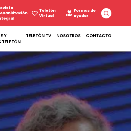
evista
Teletón
Formas de
ehabilitación
Virtual
ayudar
ntegral
E Y
TELETÓN TV
NOSOTROS
CONTACTO
S TELETÓN