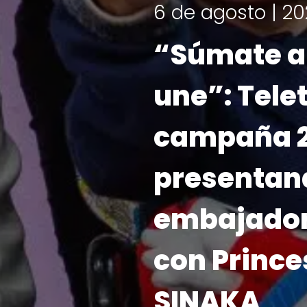
¡Ya tenemos fec
Teletón 20
el 6 y 7 d
LEER MÁS