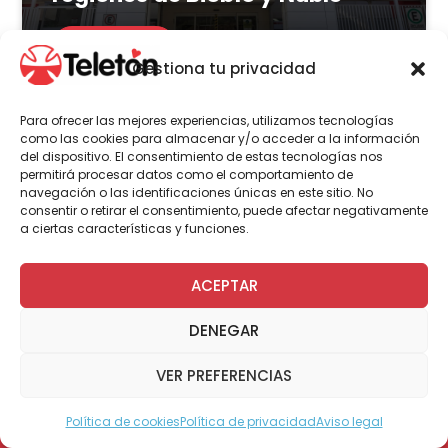
LEER MÁS
Gestiona tu privacidad
Para ofrecer las mejores experiencias, utilizamos tecnologías
como las cookies para almacenar y/o acceder a la información
del dispositivo. El consentimiento de estas tecnologías nos
Actualidad
Voluntariado
permitirá procesar datos como el comportamiento de
navegación o las identificaciones únicas en este sitio. No
consentir o retirar el consentimiento, puede afectar negativamente
a ciertas características y funciones.
23 de julio | 2026
Programa Abre: Voluntariado
ACEPTAR
de Teletón mejoró
DENEGAR
accesibilidad en más de 200
viviendas a nivel nacional
VER PREFERENCIAS
Política de cookies
Política de privacidad
Aviso legal
Modo Accesible
LEER MÁS