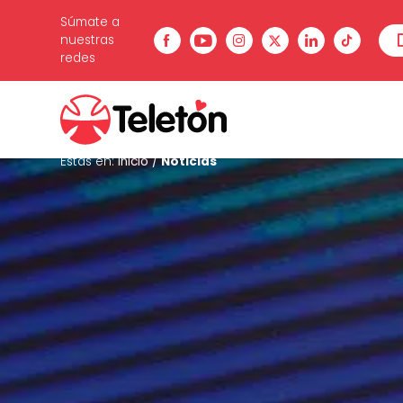
Súmate a
nuestras
redes
Estás en:
Inicio
/
Noticias