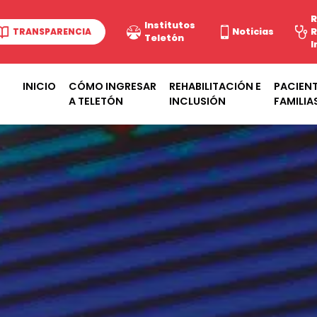
R
Institutos
TRANSPARENCIA
Noticias
R
Teletón
I
INICIO
CÓMO INGRESAR
REHABILITACIÓN E
PACIENT
A TELETÓN
INCLUSIÓN
FAMILIA