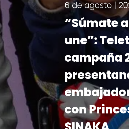
¡Ya tenemos fec
Teletón 20
el 6 y 7 d
LEER MÁS