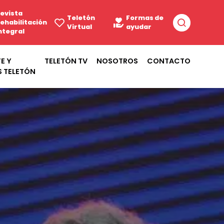
evista
Teletón
Formas de
ehabilitación
Virtual
ayudar
ntegral
E Y
TELETÓN TV
NOSOTROS
CONTACTO
S TELETÓN