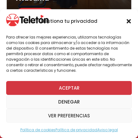
LEER MÁS
Gestiona tu privacidad
Para ofrecer las mejores experiencias, utilizamos tecnologías
como las cookies para almacenar y/o acceder a la información
del dispositivo. El consentimiento de estas tecnologías nos
Actualidad
permitirá procesar datos como el comportamiento de
navegación o las identificaciones únicas en este sitio. No
consentir o retirar el consentimiento, puede afectar negativamente
a ciertas características y funciones.
8 de julio | 2026
Centro transitorio de Teletón
ACEPTAR
en Castro: conoce el estado
DENEGAR
del proyecto que busca
acercar atenciones a más de
VER PREFERENCIAS
300 familias
Política de cookies
Política de privacidad
Aviso legal
Modo Accesible