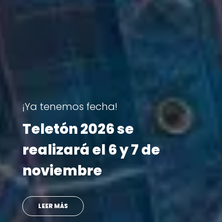
Visita Teletón
rias que
Ministro se ree
letón
con doctora que
atendió en su i
VER MÁS