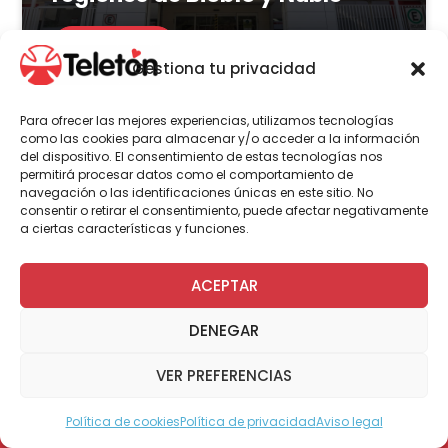
LEER MÁS
Gestiona tu privacidad
Para ofrecer las mejores experiencias, utilizamos tecnologías
como las cookies para almacenar y/o acceder a la información
del dispositivo. El consentimiento de estas tecnologías nos
Actualidad
Voluntariado
permitirá procesar datos como el comportamiento de
navegación o las identificaciones únicas en este sitio. No
consentir o retirar el consentimiento, puede afectar negativamente
a ciertas características y funciones.
23 de julio | 2026
Programa Abre: Voluntariado
ACEPTAR
de Teletón mejoró
DENEGAR
accesibilidad en más de 200
viviendas a nivel nacional
VER PREFERENCIAS
Política de cookies
Política de privacidad
Aviso legal
Modo Accesible
LEER MÁS