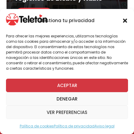
LEER MÁS
Gestiona tu privacidad
Para ofrecer las mejores experiencias, utilizamos tecnologías
como las cookies para almacenar y/o acceder a la información
del dispositivo. El consentimiento de estas tecnologías nos
Actualidad
Voluntariado
permitirá procesar datos como el comportamiento de
navegación o las identificaciones únicas en este sitio. No
consentir o retirar el consentimiento, puede afectar negativamente
a ciertas características y funciones.
23 de julio | 2026
Programa Abre: Voluntariado
ACEPTAR
de Teletón mejoró
DENEGAR
accesibilidad en más de 200
viviendas a nivel nacional
VER PREFERENCIAS
Política de cookies
Política de privacidad
Aviso legal
Modo Accesible
LEER MÁS